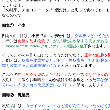
しまいます。
その結果、チョコレートを「1個だけ」と思って食べても、
なるのです。
四毒① 小麦
四毒の1つ目は、小麦です。小麦粉には、
グルテンというたん
ルテンは
免疫を乱す物質
で、
がん細胞を攻撃する働きがある「
：tumor necrosis factor- アルファ）」の機能を低下
させます。
そして、がんを作り出してしまうだけでなく、
正常な細胞を
。例えば、
皮膚を攻撃するとアトピー性皮膚炎、神経細胞を
肉を攻撃すると線維筋痛症になる
と言われています。
これらの
自己免疫疾患の人たちは、パンやパスタなど小⻨の
反対に、ご飯やお味噌汁、ぬか漬けや焼き魚といった
昔なが
ていない人は、自己免疫疾患になりにくい
傾向にあります。
四毒② 乳製品
乳製品には、
カゼインやホエイなど発がん性の高いたんぱく