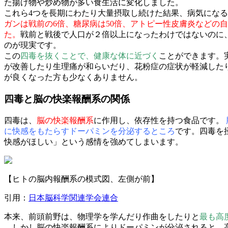
た揚げ物や炒め物が多い食生活に変化しました。
これら4つを長期にわたり大量摂取し続けた結果、病気にな
ガンは戦前の6倍、糖尿病は50倍、アトピー性皮膚炎などの自
た。
戦前と戦後で人口が２倍以上になったわけではないのに
のが現実です。
この
四毒を抜くことで、健康な体に近づく
ことができます。
が改善したり⽣理痛が和らいだり、花粉症の症状が軽減した
が良くなった方も少なくありません。
四毒と脳の快楽報酬系の関係
四毒は、
脳の快楽報酬系
に作用し、依存性を持つ食品です。
に快感をもたらすドーパミンを分泌するところ
です。四毒を
快感がほしい」という感情を強めてしまいます。
【ヒトの脳内報酬系の模式図、左側が前】
引用：
日本脳科学関連学会連合
本来、前頭前野は、物理学を学んだり作曲をしたりと
最も高
。しかし脳の快楽報酬系によりドーパミンが分泌されると、