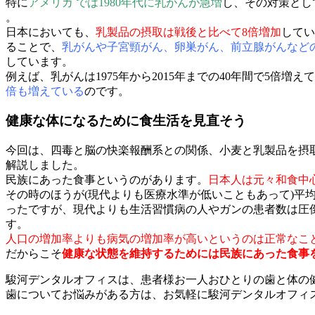
特に
アメリカ では1980年代に乳がんが急増
し、その対策とし
。
日本においても、
乳製品の摂取は戦後と比べて8倍増加
してい
ることで、
乳がんや⼦宮頸がん、卵巣がん、前⽴腺がんなど
しています。
例えば、乳がんは1975年から2015年までの40年間で5倍増え
倍も増えている
のです。
健康な体になるために食生活を見直そう
今回は、四毒と脳の快楽報酬系との関係、小麦と乳製品を摂
解説しました。
民族にあった食事というのがあります。
日本人は元々和食中
その時のほうが(現代よりも医療水準が低いこともあって)平
ったですが、現代よりも生活習慣病の人やガンの患者数は圧
す。
人口の増加率よりも病気の増加率が高いというのは正常なこ
だからこそ
健康な状態を維持するためには民族にあった食事
駿河デンタルオフィスは、患者様お一人おひとりの歯と体の
歯についてお悩みがある方は、お気軽に駿河デンタルオフィ