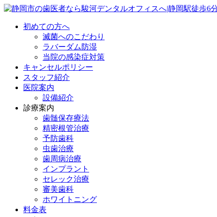
初めての方へ
滅菌へのこだわり
ラバーダム防湿
当院の感染症対策
キャンセルポリシー
スタッフ紹介
医院案内
設備紹介
診療案内
歯髄保存療法
精密根管治療
予防歯科
虫歯治療
歯周病治療
インプラント
セレック治療
審美歯科
ホワイトニング
料金表