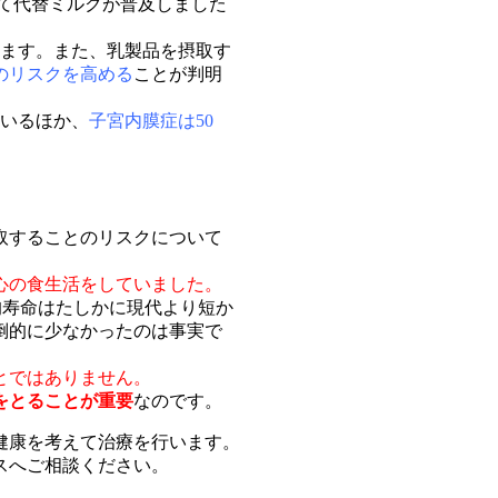
て代替ミルクが普及しました
ます。また、乳製品を摂取す
のリスクを⾼める
ことが判明
ているほか、
子宮内膜症は50
取することのリスクについて
心の食生活をしていました。
均寿命はたしかに現代より短か
倒的に少なかったのは事実で
とではありません。
をとることが重要
なのです。
健康を考えて治療を行います。
スへご相談ください。