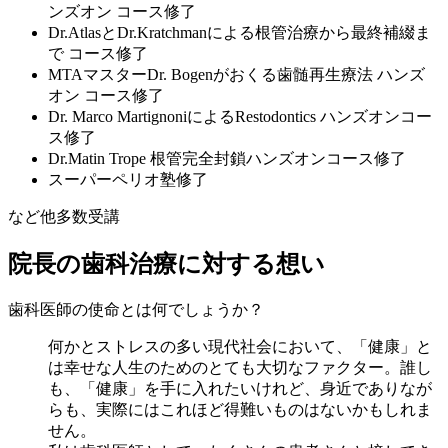
ンズオン コース修了
Dr.AtlasとDr.Kratchmanによる根管治療から最終補綴ま
で コース修了
MTAマスターDr. Bogenがおくる歯髄再生療法 ハンズ
オン コース修了
Dr. Marco MartignoniによるRestodontics ハンズオンコー
ス修了
Dr.Matin Trope 根管完全封鎖ハンズオンコース修了
スーパーペリオ塾修了
など他多数受講
院長の歯科治療に対する想い
歯科医師の使命とは何でしょうか？
何かとストレスの多い現代社会において、「健康」と
は幸せな人生のためのとても大切なファクター。誰し
も、「健康」を手に入れたいけれど、身近でありなが
らも、実際にはこれほど得難いものはないかもしれま
せん。