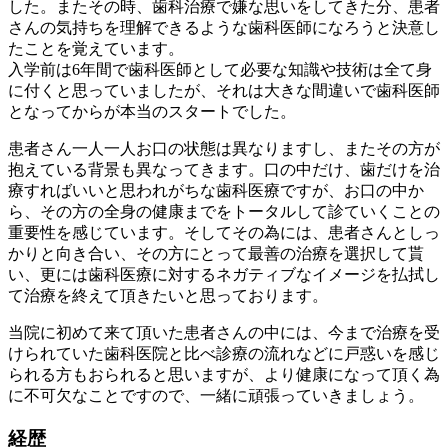
した。またその時、歯科治療で嫌な思いをしてきた分、患者
さんの気持ちを理解できるような歯科医師になろうと決意し
たことを覚えています。
入学前は6年間で歯科医師として必要な知識や技術は全て身
に付くと思っていましたが、それは大きな間違いで歯科医師
となってからが本当のスタートでした。
患者さん一人一人お口の状態は異なりますし、またその方が
抱えている背景も異なってきます。口の中だけ、歯だけを治
療すればいいと思われがちな歯科医療ですが、お口の中か
ら、その方の全身の健康までをトータルして診ていくことの
重要性を感じています。そしてその為には、患者さんとしっ
かりと向き合い、その方にとって最善の治療を選択して貰
い、更には歯科医療に対するネガティブなイメージを払拭し
て治療を終えて頂きたいと思っております。
当院に初めて来て頂いた患者さんの中には、今まで治療を受
けられていた歯科医院と比べ診療の流れなどに戸惑いを感じ
られる方もおられると思いますが、より健康になって頂く為
に不可欠なことですので、一緒に頑張っていきましょう。
経歴