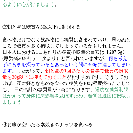
るように心がけましょう
。
②朝と昼は糖質を30g以下に制限する
食べ物だけでなく飲み物にも糖質は含まれており、思わぬと
ころで糖質を多く摂取してしまっているかもしれません。
日本人における1日あたりの糖質摂取量の目安は【287.5g】
(厚労省2020年データより）と言われていますが、
何も考え
ずに食事を摂っているとあっという間に300gに達してしまい
ます
。したがって、
朝と昼の1回あたりの食事で糖質の摂取
量を30g以下に抑えておく
こと
がおすすめです。そうしてお
けば、夜に好きなものを食べて糖質を100g程度摂ったとして
も、1日の合計の糖質量が160gになります。
過度な糖質制限
はかえって身体に悪影響を及ぼすため、糖質は適度に摂取し
ましょう
。
③お腹が空いたら素焼きのナッツを食べる