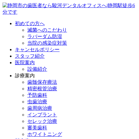
初めての方へ
滅菌へのこだわり
ラバーダム防湿
当院の感染症対策
キャンセルポリシー
スタッフ紹介
医院案内
設備紹介
診療案内
歯髄保存療法
精密根管治療
予防歯科
虫歯治療
歯周病治療
インプラント
セレック治療
審美歯科
ホワイトニング