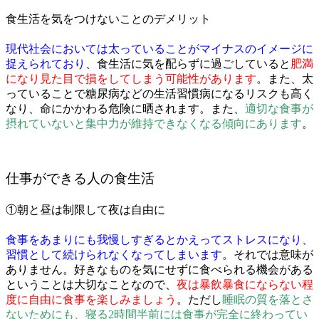
食生活を気をつけないことのデメリット
現代社会においては太っていることがマイナスのイメージに
捉えられており
、食生活に気を配らずに過ごしていると
肥満
になり見た目で損をしてしまう可能性
があります
。また、太
っていることで糖尿病などの生活習慣病になるリスクも高く
なり、命にかかわる危険に晒されます。また、
適切な食事が
摂れていないと集中力が維持できなくなる傾向にあります
。
仕事ができる人の食生活
①朝と昼は制限して夜は自由に
食事をあまりにも我慢しすぎるとかえってストレスになり、
習慣として続けられなくなってしまいます
。それでは意味が
ありません。好きなものを気にせずに食べられる機会がある
ということは大切なことなので、
夜は暴飲暴食にならない程
度に自由に食事を楽しみましょう
。ただし
睡眠の質を落とさ
ないためにも、寝る2時間半前には食事が完全に終わってい