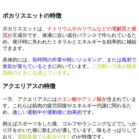
ポカリスエットの特徴
ポカリスエットは、
ナトリウムやカリウムなどの電解質と糖
質
が主成分です。体液に近い成分バランスで作られているた
め、発汗時に失われたミネラルとエネルギーを効率的に補給
できます。
具体的には、
長時間の作業や軽いジョギング、または風邪で
食欲が落ちているとき
に向いています。
二日酔いで体が脱水
気味のときにも適しています
。
アクエリアスの特徴
一方、アクエリアスには
クエン酸やアミノ酸
が含まれていま
す。これらは筋肉の疲労回復やエネルギー代謝に関わるた
め、
激しい運動中や運動後に効果的
です。
例えばスポーツをした後、ゴルフやランニングなどでしっか
り汗をかいた後に飲むのが適しています。味もさっぱりして
おり、
運動直後でも飲みやすい
のが特徴です。