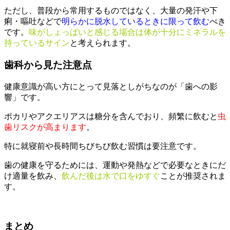
ただし、普段から常用するものではなく、大量の発汗や下
痢・嘔吐などで
明らかに脱水しているときに限って飲む
べき
です。
味がしょっぱいと感じる場合は体が十分にミネラルを
持っているサイン
と考えられます。
歯科から見た注意点
健康意識が高い方にとって見落としがちなのが「歯への影
響」です。
ポカリやアクエリアスは糖分を含んでおり、頻繁に飲むと
虫
歯リスクが高まります
。
特に就寝前や長時間ちびちび飲む習慣は要注意です。
歯の健康を守るためには、運動や発熱などで必要なときにだ
け適量を飲み、
飲んだ後は水で口をゆすぐ
ことが推奨されま
す。
まとめ