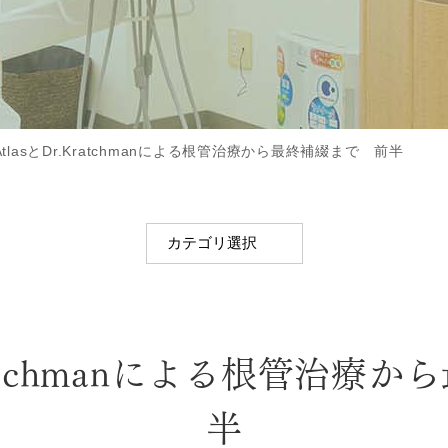
.AtlasとDr.Kratchmanによる根管治療から最終補綴まで 前半
r.Kratchmanによる根管治
半