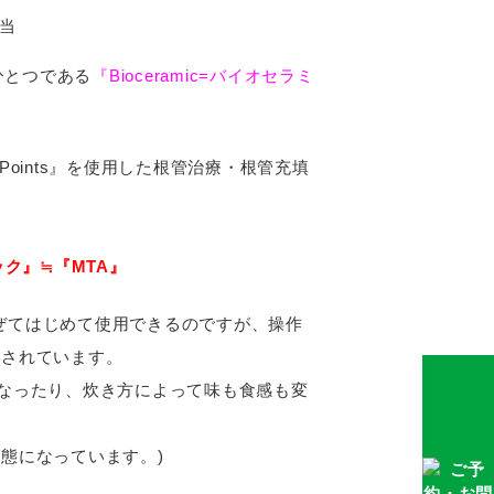
担当
ひとつである
『Bioceramic=バイオセラミ
 BC Points』を使用した根管治療・根管充填
ミック』≒『MTA』
と水分をまぜてはじめて使用できるのですが、操作
スされています。
くなったり、炊き方によって味も食感も変
状態になっています。)