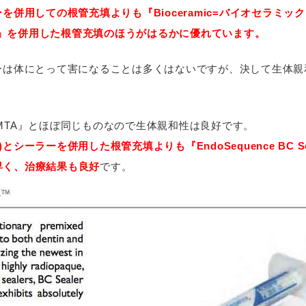
用しての根管充填よりも『Bioceramic=バイオセラミック』を成
 Points』を併用した根管充填のほうがはるかに優れています。
ーは体にとって害になることは多くはないですが、決して生体親
』は『MTA』とほぼ同じものなので生体親和性は良好です。
ーラーを併用した根管充填よりも『EndoSequence BC Sealer
早く、治療結果も良好
です。