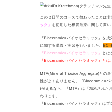
Dr.Kratchman(クラッチ
この２日間のコースで教わったことは非
ック』
を使用した根管治療に関して書い
『Bioceramic=バイオセラミック』を成分と
に関する講義・実習を行いました。
BC=
『Bioceramic=バイオセラミック』
とは
『Bioceramic=バイオセラミック』と
MTA(Mineral Trioxide Ag
性がよくありません。『Biocerami
(例えるなら、『MTA』は『精米され
わります。
『Bioceramic=バイオセラミック