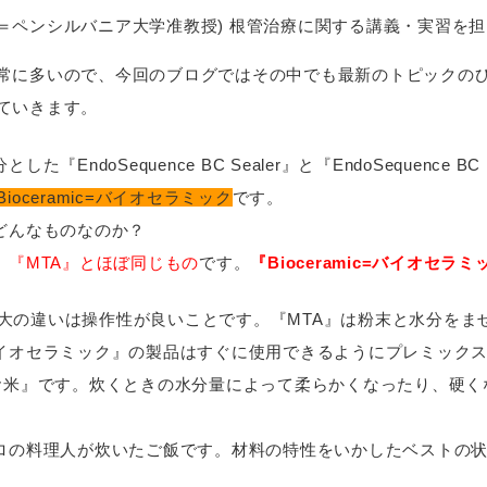
マン先生＝ペンシルバニア大学准教授) 根管治療に関する講義・実習を
常に多いので、今回のブログではその中でも最新のトピックの
ていきます。
した『EndoSequence BC Sealer』と『EndoSequence
Bioceramic=バイオセラミック
です。
どんなものなのか？
は、『MTA』とほぼ同じもの
です。
『Bioceramic=バイオセラ
gregate)との最大の違いは操作性が良いことです。『MTA』は粉末
c=バイオセラミック』の製品はすぐに使用できるようにプレミック
たお米』です。炊くときの水分量によって柔らかくなったり、硬
』はプロの料理人が炊いたご飯です。材料の特性をいかしたベストの