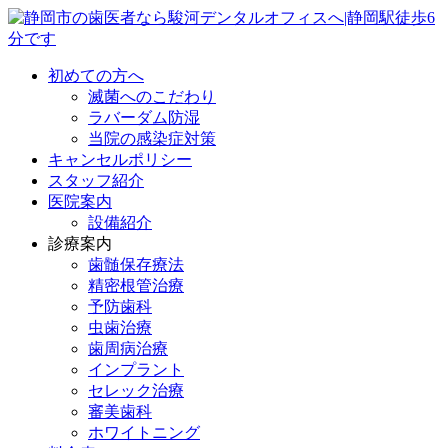
初めての方へ
滅菌へのこだわり
ラバーダム防湿
当院の感染症対策
キャンセルポリシー
スタッフ紹介
医院案内
設備紹介
診療案内
歯髄保存療法
精密根管治療
予防歯科
虫歯治療
歯周病治療
インプラント
セレック治療
審美歯科
ホワイトニング