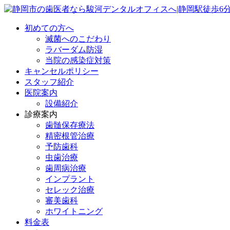
初めての方へ
滅菌へのこだわり
ラバーダム防湿
当院の感染症対策
キャンセルポリシー
スタッフ紹介
医院案内
設備紹介
診療案内
歯髄保存療法
精密根管治療
予防歯科
虫歯治療
歯周病治療
インプラント
セレック治療
審美歯科
ホワイトニング
料金表