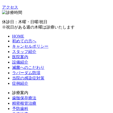
アクセス
休診日：木曜・日曜/祝日
※祝日がある週の木曜は診療いたします
HOME
初めての方へ
キャンセルポリシー
スタッフ紹介
医院案内
設備紹介
滅菌へのこだわり
ラバーダム防湿
当院の感染症対策
症例紹介
診療案内
歯髄保存療法
精密根管治療
予防歯科