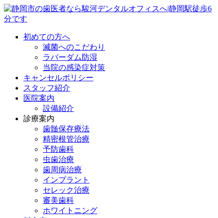
初めての方へ
滅菌へのこだわり
ラバーダム防湿
当院の感染症対策
キャンセルポリシー
スタッフ紹介
医院案内
設備紹介
診療案内
歯髄保存療法
精密根管治療
予防歯科
虫歯治療
歯周病治療
インプラント
セレック治療
審美歯科
ホワイトニング