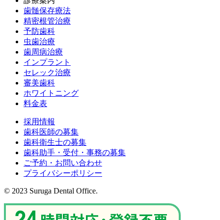
診療案内
歯髄保存療法
精密根管治療
予防歯科
虫歯治療
歯周病治療
インプラント
セレック治療
審美歯科
ホワイトニング
料金表
採用情報
歯科医師の募集
歯科衛生士の募集
歯科助手・受付・事務の募集
ご予約・お問い合わせ
プライバシーポリシー
© 2023 Suruga Dental Office.