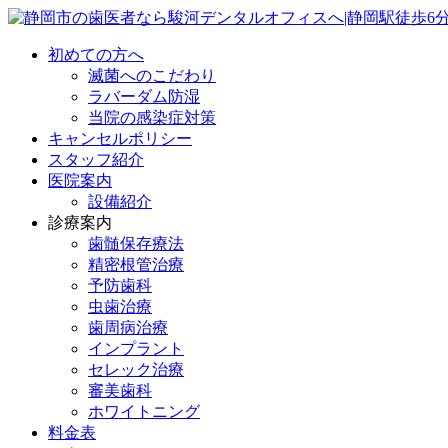
初めての方へ
滅菌へのこだわり
ラバーダム防湿
当院の感染症対策
キャンセルポリシー
スタッフ紹介
医院案内
設備紹介
診療案内
歯髄保存療法
精密根管治療
予防歯科
虫歯治療
歯周病治療
インプラント
セレック治療
審美歯科
ホワイトニング
料金表