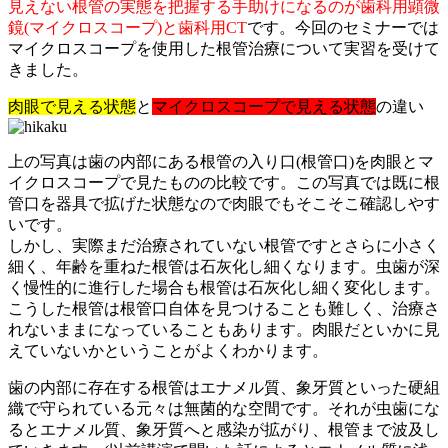
見えない根管の実態を把握する手助けになるのが歯科用顕微
鏡(マイクロスコープ)と歯科用CT
です。今回のセミナーでは
マイクロスコープを使用した根管治療について実習を受けて
きました。
肉眼で見える状態
と
マイクロスコープで見える状態
の違い
上の写真は歯の内部にある根管の入り口(根管口)を肉眼とマ
イクロスコープで見たものの比較です。この写真では既に根
管口を器具で拡げた状態なので肉眼でもそこそこ確認しやす
いです。
しかし、実際まだ治療されていない根管ですとさらに小さく
細く、年齢を重ねた根管は石灰化し細くなります。虫歯が深
く慢性的に進行した場合も根管は石灰化し細く変化します。
こうした根管は根管口自体を見つけることも難しく、治療さ
れないままになっていることもあります。肉眼だといかに見
えていないかということがよくわかります。
歯の内部に存在する根管はエナメル質、象牙質といった硬組
織で守られている元々は無菌的な空間です。それが虫歯にな
るとエナメル質、象牙質へと感染が拡がり、根管まで波及し