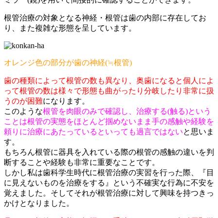
根管治療の対象となる神経・根管は歯の内部に存在してお
り、また複雑な形態を呈しています。
オレンジ色の部分が歯の神経(≒根管)
歯の種類によって根管の数も異なり、奥歯になると個人によ
って根管の数は様々で形態も曲がったり分岐したり非常に扱
うのが困難
になります。
このような
根管を肉眼のみで確認し、治療する(触る)という
ことは根管の実態をほとんど掴めないまま手の感触や経験を
頼りに治療にあたっているといっても過言ではない
と思いま
す。
もちろん根管に器具を入れている際の根管の感触の違いを判
断することや経験も非常に重要なことです。
しかし私は歯科学生時代に根管治療の実習を行った際、『目
に見えないものを治療をする』という不確実な行為に不安を
覚えました。そしてそれが根管治療に対して興味を持つきっ
かけとなりました。