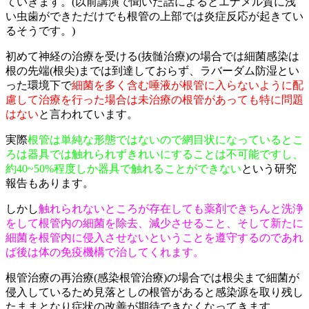
ていきます。(以前講演で聞いた話によるとエナメル質に浅
い虫歯ができただけでも根管の上部では炎症反応が起きてい
るそうです。)
初めて神経の治療を受ける(抜髄治療)の場合では細菌感染は
根の先端(根尖)までは到達しておらず、ラバーダム防湿とい
った環境下で
細菌を多く含む唾液が根管に入らないように配
慮して治療を行った場合は未治療の根管があっても特に問題
はない
と言われています。
実際
根管は単純な形態ではないので網目状になっているとこ
ろは器具では触れられずきれいにすることは不可能ですし、
約40~50%程度しか器具で触れることができない
という研究
報告もあります。
しかし
触れられないところが存在しても薬剤できちんと洗浄
をして根管内の細菌を除去、減少させること、そして新たに
細菌を根管内に侵入させないということを遵守するのであれ
ば後は体の免疫機構で治してくれます。
根管治療の再治療(感染根管治療)の場合では根尖まで細菌が
侵入しているため見落としの根管があると感染源を取り残し
たままとなり症状の改善が期待できなくなってきます。