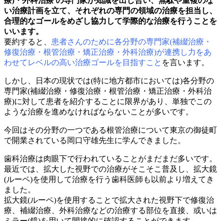
療)・外科治療 の専門家が知識を出し合い、無駄や重複のな
い治療計画を立て、それぞれの専門の領域の治療を担当し、
合理的なゴールをめざし協力して学際的な治療を行うことを
いいます。
要約すると、
患者さんのために各分野の専門家(補綴治療・
修復治療・根管治療・矯正治療・外科治療)が連携し力をあ
わせてレベルの高い治療ゴールを目指すこと
を言います。
しかし、日本の現状では(特に地方都市においては)各分野の
専門家(補綴治療・修復治療・根管治療・矯正治療・外科治
療)に対して患者を紹介することに限界があり、単独でこの
ような治療を進めなければならないことが多いです。
今回はその分野の一つである根管治療について東京の御徒町
で開業されている岡口守雄先生に学んできました。
歯科治療は肉眼下で行われていることがまだまだ多いです。
最近では、拡大した視野での治療がそこそこ普及し、拡大鏡
(ルーペ)を使用して治療を行う歯科医師も以前より増えてき
ました。
拡大鏡(ルーペ)を使用することで拡大された視野下で修復治
療、補綴治療、外科治療などの治療する部位を直接、或いは
ミラー(鏡)を用いて間接的に確認することができます。