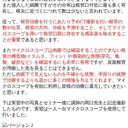
また侵入した細菌ですがその分布は根管口付近に最も多く存
在し、根尖に近づくにつれて数は少ないと言われています。
従って、
根管治療を行うにあたり予めCT撮影を行い根管の
数や位置、根管の方向、分岐を予測すること、そしてマイク
ロスコープを用いて根管口部に存在する感染源を除去するこ
とが重要
であると思います。
また
マイクロスコープは肉眼では確認することのできない根
管の構造物(イスムス、フィン）や偶発的な形態(穿孔、亀
裂、破折など）を確認するにも非常に有用
ですが、反面根管
が湾曲した先を見ることはできません。
ただし
肉眼下で見えないものを不確かな状態、手探りの状態
で治療するよりも遥かに多くの情報を与えてくれます。
マイ
クロスコープを有効に利用し皆様の治療に還元していきたい
と思います。
下は実習中の写真とセミナー後に講師の岡口先生と記念撮影
したものです。実習は一人一台マイクロスコープを使用して
行いました。