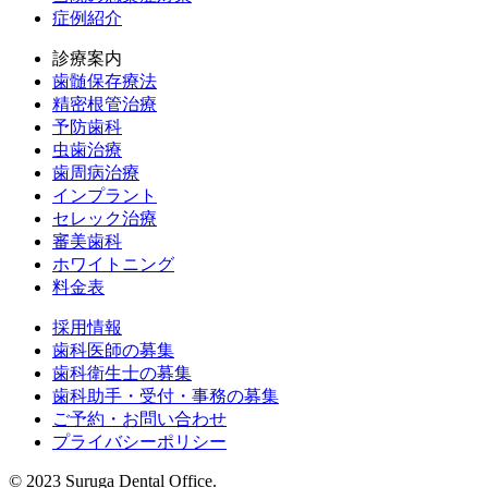
症例紹介
診療案内
歯髄保存療法
精密根管治療
予防歯科
虫歯治療
歯周病治療
インプラント
セレック治療
審美歯科
ホワイトニング
料金表
採用情報
歯科医師の募集
歯科衛生士の募集
歯科助手・受付・事務の募集
ご予約・お問い合わせ
プライバシーポリシー
© 2023 Suruga Dental Office.